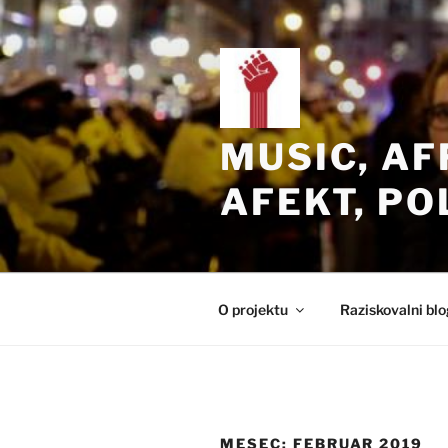
Skoči
na
vsebino
MUSIC, AF
AFEKT, PO
O projektu
Raziskovalni blo
MESEC:
FEBRUAR 2019