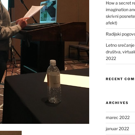
How a secret 
imagination and
skrivni posnet
afekt)
Radijski pogovo
Letno srečanj
društva, virtua
2022
RECENT CO
ARCHIVES
marec 2022
januar 2022